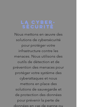
la cyber-
sécurité
Nous mettons en œuvre des
solutions de cybersécurité
pour protéger votre
infrastructure contre les
menaces. Nous utilisons des
outils de détection et de
prévention des menaces pour
protéger votre système des
cyberattaques et nous
mettons en place des
solutions de sauvegarde et
de protection des données
pour prévenir la perte de
données en cas de panne ou