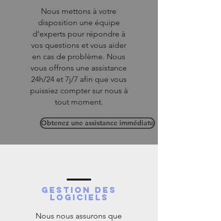
Nous mettons à votre
disposition une équipe
d'experts pour répondre à
vos questions et vous aider
en cas de problème. Nous
vous offrons une assistance
24h/24 et 7j/7 afin que vous
puissiez compter sur nous à
tout moment.
Obtenez une assistance immédiate
gestion des
logiciels
Nous nous assurons que