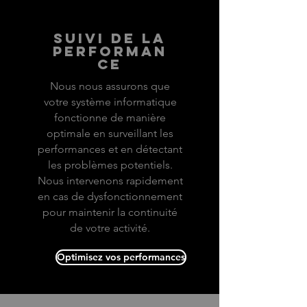
suivi de la
performan
ce
Nous nous assurons que
votre système informatique
fonctionne de manière
optimale en surveillant les
performances et en détectant
les problèmes potentiels.
Nous intervenons rapidement
en cas de dysfonctionnement
pour maintenir la continuité
de votre activité.
Optimisez vos performances